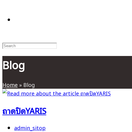
TOGGLE
WEBSITE
Blog
SEARCH
Home
»
Blog
ถาดปิดYARIS
Post
admin_sitop