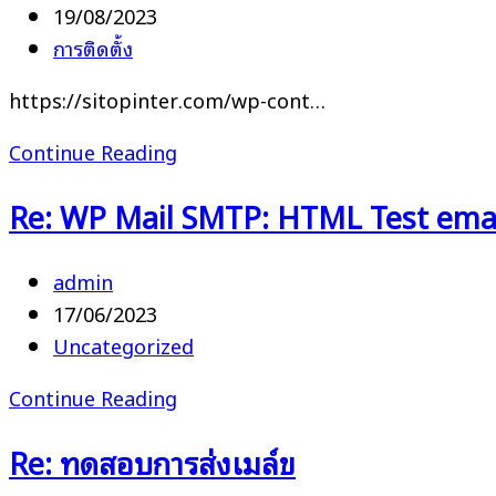
author:
Post
19/08/2023
published:
Post
การติดตั้ง
category:
https://sitopinter.com/wp-cont…
ถาด
Continue Reading
ปิดYARIS
Re: WP Mail SMTP: HTML Test ema
Post
admin
author:
Post
17/06/2023
published:
Post
Uncategorized
category:
Re:
Continue Reading
WP
Re: ทดสอบการส่งเมล์ข
Mail
SMTP: