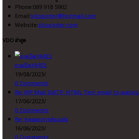
ตั้ง
Phone:
089 918 5902
กัน
Opens
Email:
sitopinter@hotmail.com
โคลน
in
Website:
sitopinter.com
ซุ้ม
your
ล้อ
VDO ล่าสุด
application
Fortuner
gen2
|
ถาดปิดYARIS
ล้อ
19/08/2023
/
หน้า
0 Comments
ซ้าย-
Re: WP Mail SMTP: HTML Test email to wasi
ขวา
17/06/2023
/
0 Comments
Re: ทดสอบการส่งเมล์ข
16/06/2023
/
0 Comments