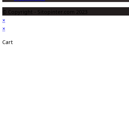
© Copyright - Sitopinter.com 2023
×
×
Cart