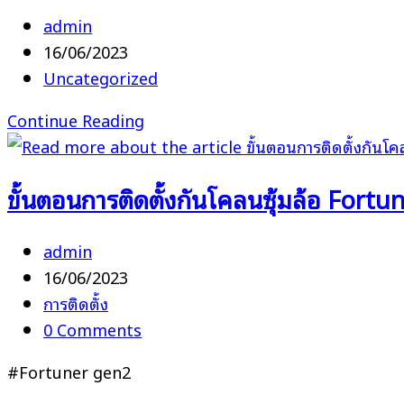
HTML
Post
admin
Test
author:
Post
16/06/2023
email
published:
Post
Uncategorized
to
category:
Re:
Continue Reading
wasinjansamut@gmail.com
ทดสอบ
การ
ขั้นตอนการติดตั้งกันโคลนซุ้มล้อ Fortu
ส่ง
เมล์
ข
Post
admin
author:
Post
16/06/2023
published:
Post
การติดตั้ง
category:
Post
0 Comments
comments:
#Fortuner gen2