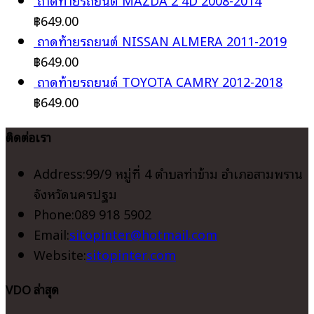
฿
649.00
ถาดท้ายรถยนต์ NISSAN ALMERA 2011-2019
฿
649.00
ถาดท้ายรถยนต์ TOYOTA CAMRY 2012-2018
฿
649.00
ติดต่อเรา
Address:
99/9 หมู่ที่ 4 ตำบลท่าข้าม อำเภอสามพราน
จังหวัดนครปฐม
Phone:
089 918 5902
Opens
Email:
sitopinter@hotmail.com
in
Website:
sitopinter.com
your
VDO ล่าสุด
application