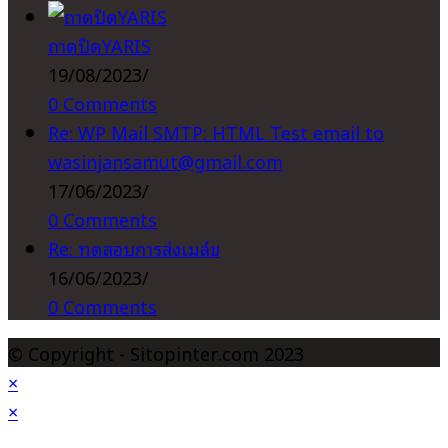
ถาดปิดYARIS
19/08/2023
/
0 Comments
Re: WP Mail SMTP: HTML Test email to
wasinjansamut@gmail.com
17/06/2023
/
0 Comments
Re: ทดสอบการส่งเมล์ข
16/06/2023
/
0 Comments
© Copyright - Sitopinter.com 2023
×
×