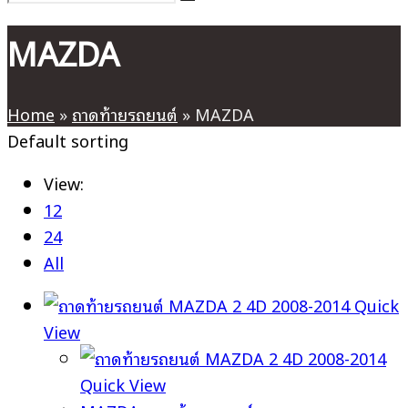
MAZDA
Home
»
ถาดท้ายรถยนต์
»
MAZDA
Default sorting
View:
12
24
All
Quick
View
Quick View