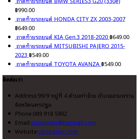
ถาดท้ายรถยนต์ BMW SERIES3 G20 (330e)
฿
990.00
ถาดท้ายรถยนต์ HONDA CITY ZX 2003-2007
฿
649.00
ถาดท้ายรถยนต์ KIA Gen.3 2018-2020
฿
649.00
ถาดท้ายรถยนต์ MITSUBISHI PAJERO 2015-
2023
฿
549.00
ถาดท้ายรถยนต์ TOYOTA AVANZA
฿
549.00
ติดต่อเรา
Address:
99/9 หมู่ที่ 4 ตำบลท่าข้าม อำเภอสามพราน
จังหวัดนครปฐม
Phone:
089 918 5902
Opens
Email:
sitopinter@hotmail.com
in
Website:
sitopinter.com