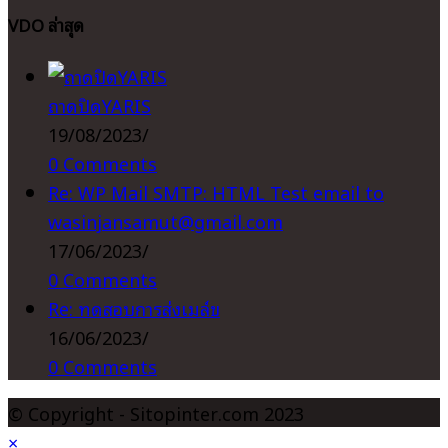
your
VDO ล่าสุด
application
ถาดปิดYARIS
19/08/2023
/
0 Comments
Re: WP Mail SMTP: HTML Test email to
wasinjansamut@gmail.com
17/06/2023
/
0 Comments
Re: ทดสอบการส่งเมล์ข
16/06/2023
/
0 Comments
© Copyright - Sitopinter.com 2023
×