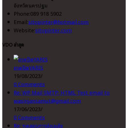
จังหวัดนครปฐม
Phone:
089 918 5902
Opens
Email:
sitopinter@hotmail.com
in
Website:
sitopinter.com
your
VDO ล่าสุด
application
ถาดปิดYARIS
19/08/2023
/
0 Comments
Re: WP Mail SMTP: HTML Test email to
wasinjansamut@gmail.com
17/06/2023
/
0 Comments
Re: ทดสอบการส่งเมล์ข