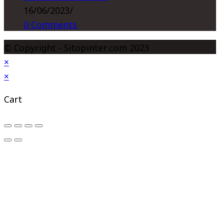
16/06/2023
/
0 Comments
© Copyright - Sitopinter.com 2023
×
×
Cart