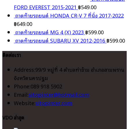
FORD EVEREST 2015-2021
฿
549.00
ถาดท้ายรถยนต์ HONDA CR-V 7 ที่นั่ง 2017-2022
฿
649.00
ถาดท้ายรถยนต์ MG 4 (X) 2023
฿
599.00
ถาดท้ายรถยนต์ SUBARU XV 2012-2016
฿
599.00
ติดต่อเรา
Address:
99/9 หมู่ที่ 4 ตำบลท่าข้าม อำเภอสามพราน
จังหวัดนครปฐม
Phone:
089 918 5902
Opens
Email:
sitopinter@hotmail.com
in
Website:
sitopinter.com
your
VDO ล่าสุด
application