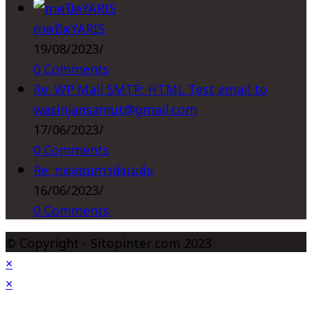
ถาดปิดYARIS
19/08/2023
/
0 Comments
Re: WP Mail SMTP: HTML Test email to
wasinjansamut@gmail.com
17/06/2023
/
0 Comments
Re: ทดสอบการส่งเมล์ข
16/06/2023
/
0 Comments
© Copyright - Sitopinter.com 2023
×
×