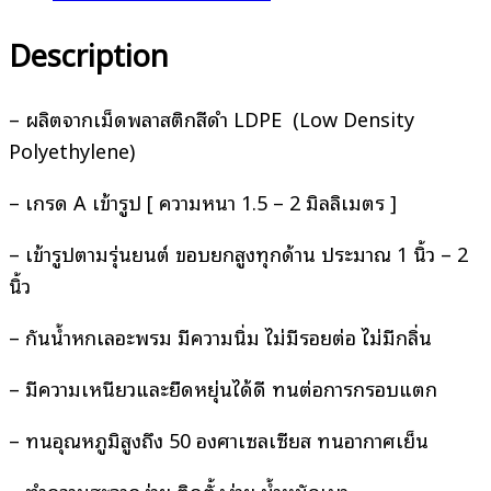
Description
– ผลิตจากเม็ดพลาสติกสีดำ LDPE (Low Density
Polyethylene)
– เกรด A เข้ารูป [ ความหนา 1.5 – 2 มิลลิเมตร ]
– เข้ารูปตามรุ่นยนต์ ขอบยกสูงทุกด้าน ประมาณ 1 นิ้ว – 2
นิ้ว
– กันน้ำหกเลอะพรม มีความนิ่ม ไม่มีรอยต่อ ไม่มีกลิ่น
– มีความเหนียวและยืดหยุ่นได้ดี ทนต่อการกรอบแตก
– ทนอุณหภูมิสูงถึง 50 องศาเซลเซียส ทนอากาศเย็น
– ทำความสะอาดง่าย ติดตั้งง่าย น้ำหนักเบา