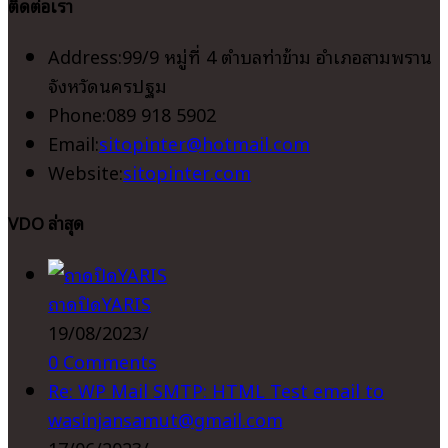
ติดต่อเรา
Address:
99/9 หมู่ที่ 4 ตำบลท่าข้าม อำเภอสามพราน
จังหวัดนครปฐม
Phone:
089 918 5902
Opens
Email:
sitopinter@hotmail.com
in
Website:
sitopinter.com
your
VDO ล่าสุด
application
ถาดปิดYARIS
19/08/2023
/
0 Comments
Re: WP Mail SMTP: HTML Test email to
wasinjansamut@gmail.com
17/06/2023
/