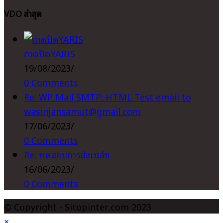
your
VDO ล่าสุด
application
ถาดปิดYARIS
19/08/2023
/
0 Comments
Re: WP Mail SMTP: HTML Test email to
wasinjansamut@gmail.com
17/06/2023
/
0 Comments
Re: ทดสอบการส่งเมล์ข
16/06/2023
/
0 Comments
© Copyright - Sitopinter.com 2023
×