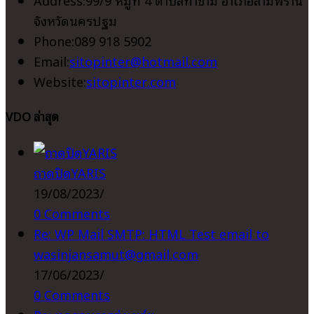
จังหวัดนครปฐม
Phone:
089 918 5902
Opens
Email:
sitopinter@hotmail.com
in
Website:
sitopinter.com
your
VDO ล่าสุด
application
ถาดปิดYARIS
19/08/2023
/
0 Comments
Re: WP Mail SMTP: HTML Test email to
wasinjansamut@gmail.com
17/06/2023
/
0 Comments